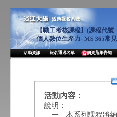
【職工考核課程】(課程代號：MS
個人數位生產力- MS 365
活動資訊
報名通過名單
個資蒐集告知
活動內容：
說明：
一、本系列課程將納