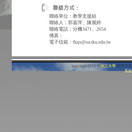
聯絡單位：教學支援組
聯絡人：郭嘉萍、陳麗婷
聯絡電話：分機3471、2654
傳真：
電子信箱：fkqx@oa.tku.edu.tw
copyright2010 ©
淡江大學
教學支援
系統