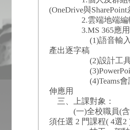
(OneDrive與SharePo
2.雲端地端編輯
3.MS 365應
(1)語音輸入解
產出逐字稿
(2)設計工具&
(3)PowerPo
(4)Teams會
伸應用
三、上課對象：
(一)全校職員(含
須任選 2 門課程( 4選