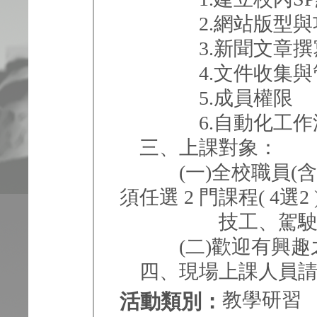
2.網站版型與
3.新聞文章撰
4.文件收集與
5.成員權限
6.自動化工作
三、上課對象：
(一)全校職員(含
須任選 2 門課程( 4選
技工、駕駛員、
(二)歡迎有興趣
四、現場上課人員請攜帶
教學研習
活動類別：