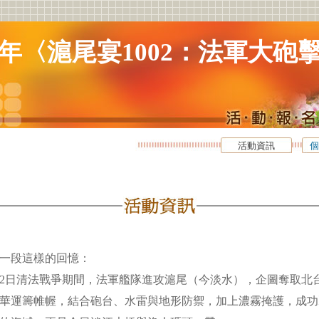
26年〈滬尾宴1002：法軍大砲
活動資訊
個
了一段這樣的回憶：
10月2日清法戰爭期間，法軍艦隊進攻滬尾（今淡水），企圖奪取
華運籌帷幄，結合砲台、水雷與地形防禦，加上濃霧掩護，成