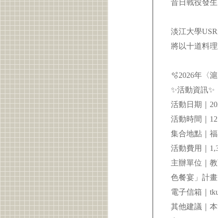
昔日戰役發生
淡江大學US
將以十道料理
🫧2026年
✨活動資訊✨
活動日期｜202
活動時間｜12:0
集合地點｜福
活動費用｜1
主辦單位｜教
色餐宴」計畫
電子信箱｜tkuus
其他建議｜本