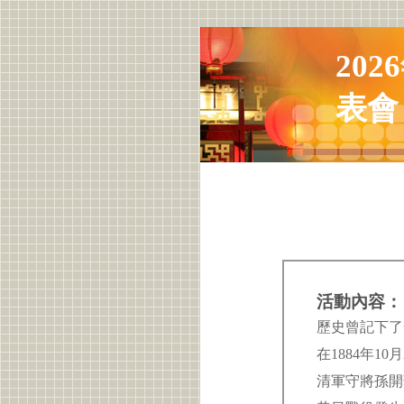
20
表會
活動內容：
歷史曾記下
在1884年
清軍守將孫開