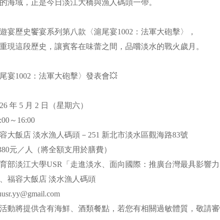
的海域，正是今日淡江大橋與漁人碼頭一帶。
R遊宴歷史饗宴系列第八款〈滬尾宴1002：法軍大砲擊〉，
重現這段歷史，讓賓客在味蕾之間，品嚐淡水的戰火歲月。
〈滬尾宴1002：法軍大砲擊〉發表會💥
6 年 5 月 2 日（星期六）
0～16:00
容大飯店 淡水漁人碼頭－251 新北市淡水區觀海路83號
,380元／人（將全額支用於膳費）
育部淡江大學USR「走進淡水、面向國際：推廣台灣最具影響
、福容大飯店 淡水漁人碼頭
r.yy@gmail.com
活動將提供含有海鮮、酒類餐點，若您有相關過敏體質，敬請審