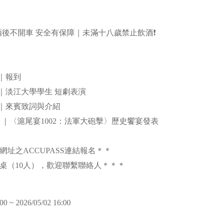
酒後不開車 安全有保障｜未滿十八歲禁止飲酒❗
0 ｜報到
:10 ｜淡江大學學生 短劇表演
:20 ｜來賓致詞與介紹
 ｜〈滬尾宴1002：法軍大砲擊〉歷史饗宴發表
網址之ACCUPASS連結報名＊＊
桌（10人），歡迎聯繫聯絡人＊＊＊
00 ~ 2026/05/02 16:00