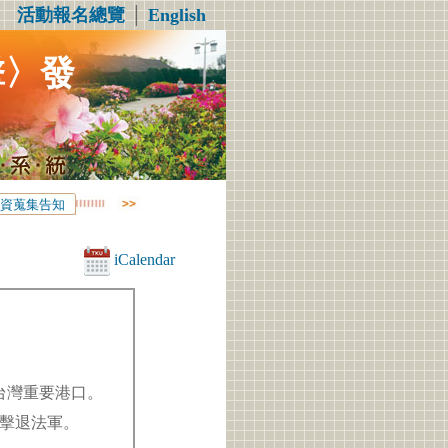
活動報名總覽
│
English
擊〉發
資蒐集告知
iCalendar
北台灣重要港口。
功擊退法軍。