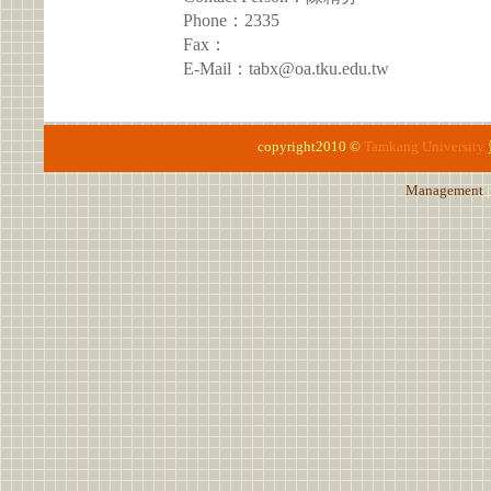
Phone：2335
Fax：
E-Mail：tabx@oa.tku.edu.tw
copyright2010 ©
Tamkang University
Management