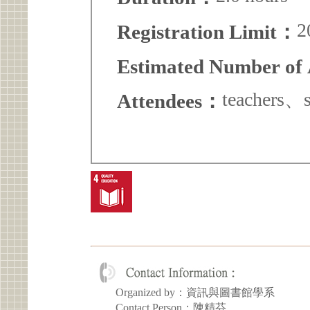
2
Registration Limit：
Estimated Number of
teachers、s
Attendees：
Organized by：資訊與圖書館學系
Contact Person：陳精芬