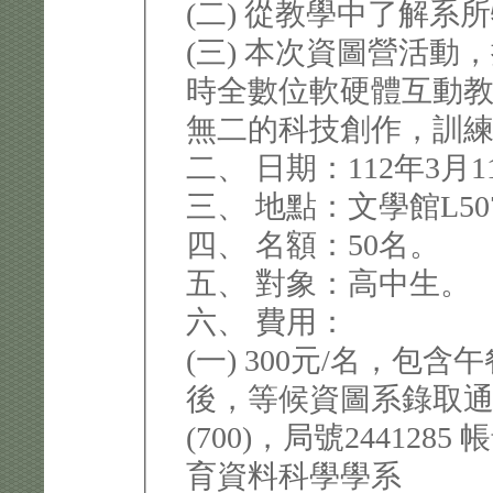
(二) 從教學中了解系
(三) 本次資圖營活動
時全數位軟硬體互動
無二的科技創作，訓
二、 日期：112年3月11日
三、 地點：文學館L5
四、 名額：50名。
五、 對象：高中生。
六、 費用：
(一) 300元/名，
後，等候資圖系錄取
(700)，局號244128
育資料科學學系