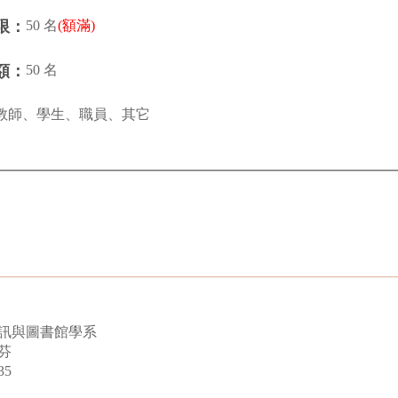
50 名
(額滿)
限：
50 名
額：
教師、學生、職員、其它
訊與圖書館學系
芬
35