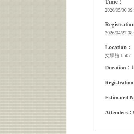
Time：
2026/05/30 09:
Registrati
2026/04/27 08:
Location：
文學館 L507
1
Duration：
Registratio
Estimated 
Attendees：