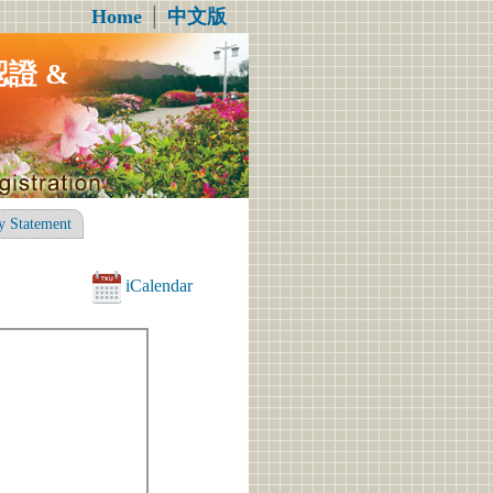
Home
│
中文版
認證 &
y Statement
iCalendar