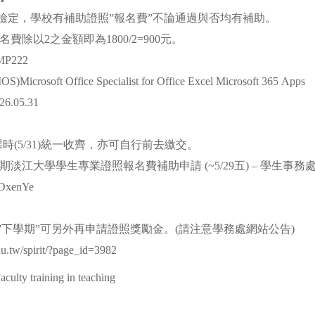
名檢定，學校有補助證照”報名費”不論通過與否均有補助。
費除以2之金額即為1800/2=900元。
P222
rosoft Office Specialist for Office Excel Microsoft 365 Apps
.05.31
課時(5/31)統一收齊，亦可自行前去繳交。
學期淡江大學學生專業證照報名費補助申請 (~5/29五) – 學生事務
c/DxenYe
照”下學期”可另外再申請證照獎勵金。(請注意學務處網站公告)
edu.tw/spirit/?page_id=3982
aculty training in teaching