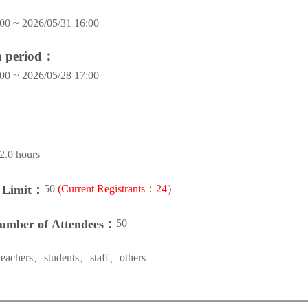
00 ~ 2026/05/31 16:00
on period：
00 ~ 2026/05/28 17:00
2.0 hours
50
(Current Registrants：24）
n Limit：
50
Number of Attendees：
teachers、students、staff、others