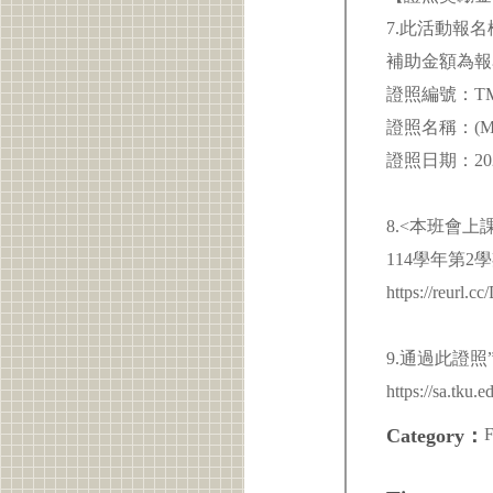
7.此活動報
補助金額為報名
證照編號：TM
證照名稱：(MOS)Mic
證照日期：2026
8.<本班會上
114學年第2
https://reurl.c
9.通過此證
https://sa.tku.
F
Category：