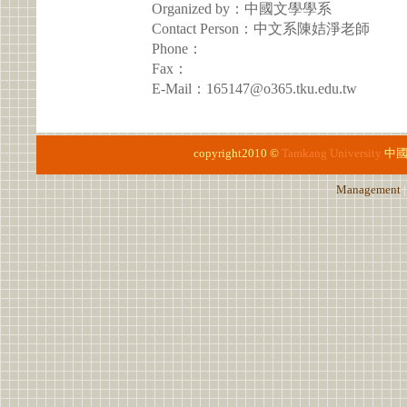
Organized by：中國文學學系
Contact Person：中文系陳姞淨老師
Phone：
Fax：
E-Mail：165147@o365.tku.edu.tw
copyright2010 ©
Tamkang University
中
Management