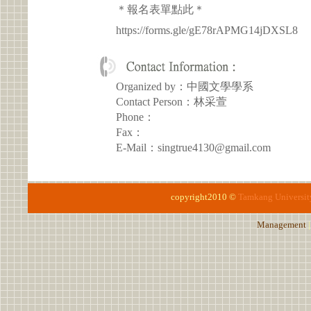
＊報名表單點此＊
https://forms.gle/gE78rAPMG14jDXSL8
Organized by：中國文學學系
Contact Person：林采萱
Phone：
Fax：
E-Mail：singtrue4130@gmail.com
copyright2010 ©
Tamkang Universit
Management