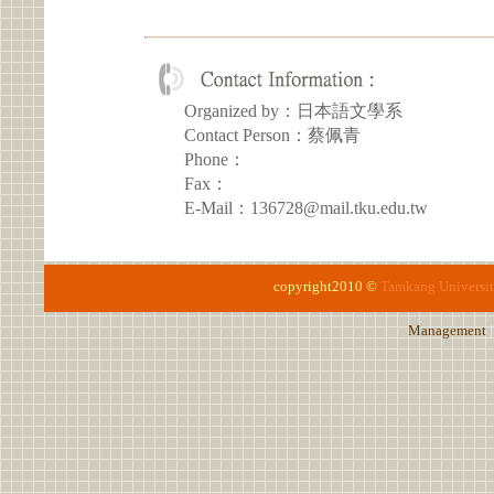
Organized by：日本語文學系
Contact Person：蔡佩青
Phone：
Fax：
E-Mail：136728@mail.tku.edu.tw
copyright2010 ©
Tamkang Universi
Management