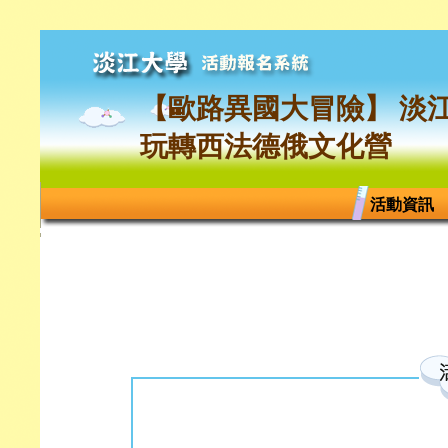
【歐路異國大冒險】 淡
玩轉西法德俄文化營
活動資訊