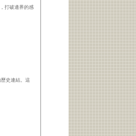
，打破邊界的感
的歷史連結。這
！