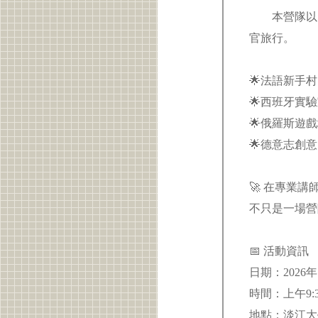
本營隊以「
官旅行。
🌟法語新手村
🌟西班牙實
🌟俄羅斯遊
🌟德意志創意
🚀 在專業
不只是一場營
📅 活動資訊
日期：2026年
時間：上午9:
地點：淡江大