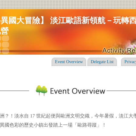
異國大冒險】 淡江歐語新領航－玩轉
化營
Event Overview
Delegate List
Privac
洲？！淡水自 17 世紀起便與歐洲文明交織，今年暑假，淡江大
異國色彩的歷史小鎮出發踏上一場「歐路尋蹤」！