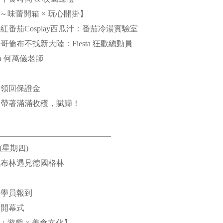
～味蕾開箱 × 玩心開掛】
4:30 | 紅番茄Cosplay西瓜汁：番茄冷湯實驗室
5:30 | 哥倫布不找新大陸：Fiesta 狂歡總動員
ta 何萬儀老師
00 | 領回保證金
6:30 | 帶著滿滿收穫，賦歸！
____________________________
日(星期四)
當俄式布林遇見德國格林
50 | 學員報到
0 | 開幕式
：遊戲 × 美食文化】