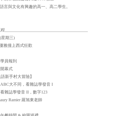
語言與文化有興趣的高一、高二學生。
_______________________________________
日(星期三)
當法式優雅撞上西式狂歡
50 | 學員報到
0 | 開幕式
r！法語新手村大冒險】
1:00 | ABC大不同，看雜誌學發音 I
:00 | 看雜誌學發音 II，數字123
ury Ramier 羅旭東老師
】
:30 | 午餐時間 & 校園巡禮