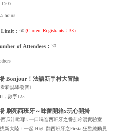
T505
.5 hours
60
(Current Registrants：33）
n Limit：
30
Number of Attendees：
others
一場 Bonjour！法語新手村大冒險
，看雜誌學發音I
I，數字123
第二場 刷亮西班牙～味蕾開箱x玩心開掛
lay西瓜汁歐耶!: 一口喝進西班牙之番茄冷湯實驗室
新大陸：一起 High 翻西班牙之Fiesta 狂歡總動員