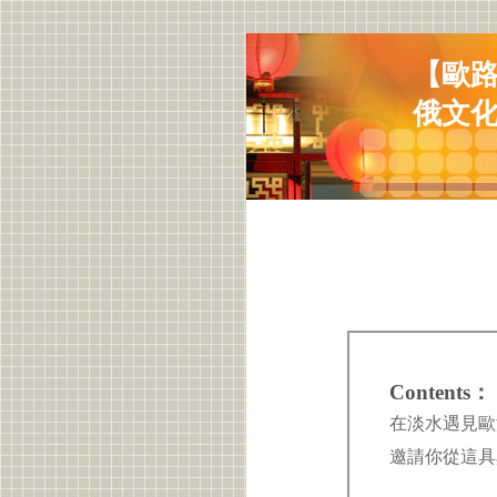
【歐路
俄文
Contents：
在淡水遇見歐
邀請你從這具