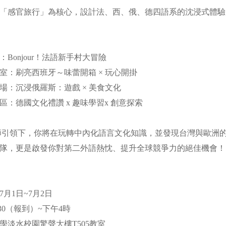
感官旅行」為核心，設計法、西、俄、德四語系的沈浸式體驗
：Bonjour！法語新手村大冒險
驗室：刷亮西班牙～味蕾開箱 × 玩心開掛
戲場：沉浸俄羅斯：遊戲 × 美食文化
區：德國文化禮讚 x 趣味學習x 創意探索
講師引領下，你將在玩轉中內化語言文化知識，並發現台灣與歐洲
隊，更是啟發你對第二外語熱忱、提升全球競爭力的絕佳機會
7月1日~7月2日
30（報到）~下午4時
學淡水校園驚聲大樓T505教室