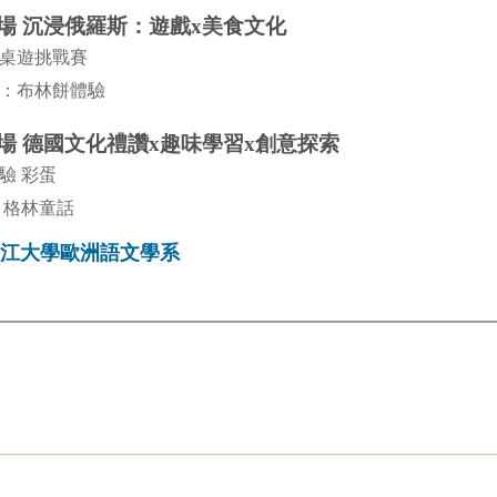
一場 沉浸俄羅斯：遊戲x美食文化
：桌遊挑戰賽
：布林餅體驗
二場 德國文化禮讚x趣味學習x創意探索
驗 彩蛋
 格林童話
江大學歐洲語文學系