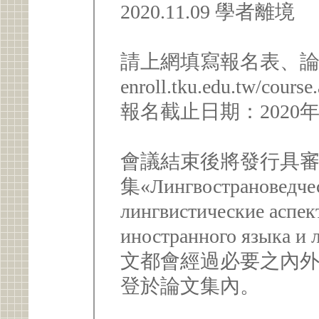
2020.11.09 學者離境
請上網填寫報名表、
enroll.tku.edu.tw/cour
報名截止日期：2020年
會議結束後將發行具
集«Лингвострановедчес
лингвистические аспек
иностранного языка
文都會經過必要之內
登於論文集內。