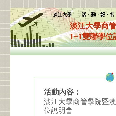
淡江大學商
1+1雙聯學
活動內容：
淡江大學商管學院暨澳
位說明會