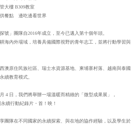
商管大樓 B309教室
*提供餐點 邊吃邊看世界
探號」團隊自2016年成立，至今已邁入第十個年頭。
耕海內外場域，培養具備國際視野的青年志工，並將行動學習與
西澳原住民族社區、瑞士水資源基地、柬埔寨村落、越南與泰國
的永續教育模式。
年 12 月 4 日，我們將舉辦一場溫暖而精緻的「微型成果展」，
 澳洲永續行動紀錄片・首！映！
享團隊在不同國家的永續探索、與在地的協作經驗，以及學生於
。