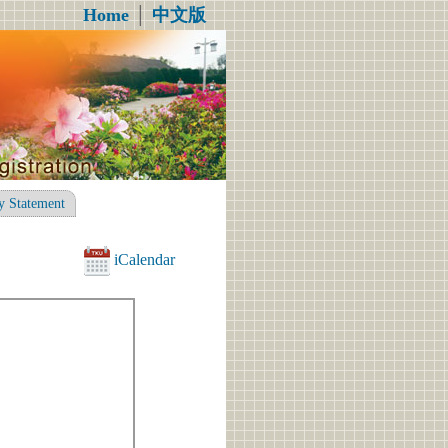
Home
│
中文版
y Statement
iCalendar