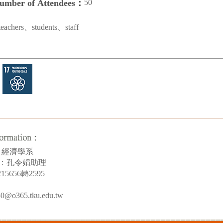
50
Number of Attendees：
teachers、students、staff
by：經濟學系
rson：孔令娟助理
215656轉2595
0@o365.tku.edu.tw