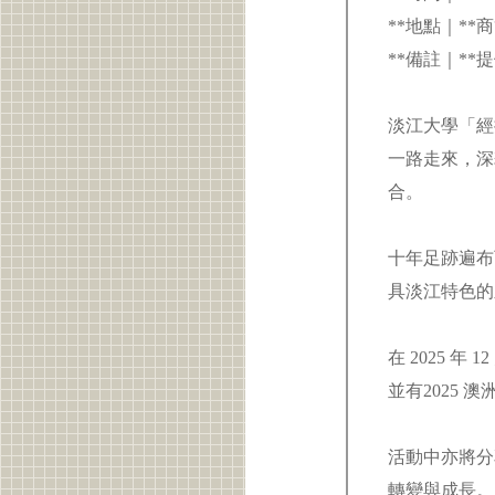
**地點｜**
**備註｜*
淡江大學「經
一路走來，深
合。
十年足跡遍布
具淡江特色
在 2025 
並有2025
活動中亦將分
轉變與成長