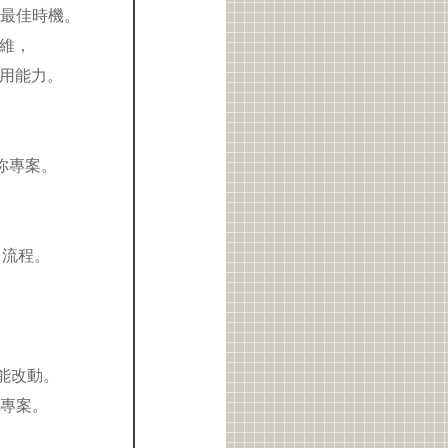
的最佳時機。
思維，
應用能力。
！
迷你專案。
出流程。
懂、能改動。
迷你專案。