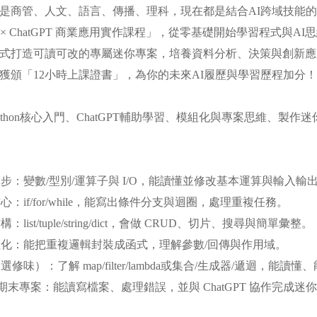
是商管、人文、語言、傳播、理科，現在都是結合AI跨域技能
on × ChatGPT 商業應用實作課程」，從零基礎開始學習程式與AI
式打造可讀可改的專屬迷你專案，培養資料分析、決策與創新
獲頒「12小時上課證書」，為你的未來AI履歷與學習歷程加分
thon核心入門、ChatGPT輔助學習、模組化與專案思維、製作
維起步：變數/型別/運算子與 I/O，能讀懂並修改基本運算與輸入輸
核心：if/for/while，能寫出條件分支與迴圈，處理重複任務。
：list/tuple/string/dict，會做 CRUD、切片、搜尋與簡單彙整。
模組化：能把重複邏輯封裝成函式，理解參數/回傳與作用域。
選修味）：了解 map/filter/lambda或集合/生成器/遞迴，能讀
/O × 期末專案：能讀寫檔案、處理錯誤，並與 ChatGPT 協作完成