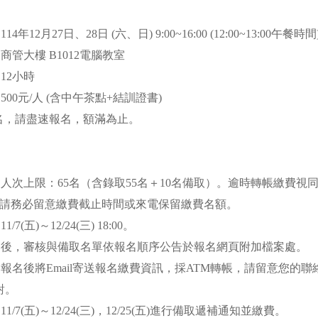
4年12月27日、28日 (六、日) 9:00~16:00 (12:00~13:00午餐時間
：商管大樓 B1012電腦教室
：12小時
：500元/人 (含中午茶點+結訓證書)
55名，請盡速報名，額滿為止。
報名人次上限：65名（含錄取55名＋10名備取）。逾時轉帳繳費視
請務必留意繳費截止時間或來電保留繳費名額。
/7(五)～12/24(三) 18:00。
止日後，審核與備取名單依報名順序公告於報名網頁附加檔案處。
式：報名後將Email寄送報名繳費資訊，採ATM轉帳，請留意您的
對。
11/7(五)～12/24(三)，12/25(五)進行備取遞補通知並繳費。