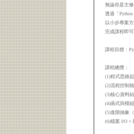
無論你是主修
透過「Pyth
以小步專案方
完成課程即可
課程目標：Py
課程總攬：
(1)程式思
(2)流程控制
(3)核心資料結構
(4)函式與
(5)進階抽象（
(6)檔案 I