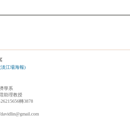
(淡江場海報)
濟學系
陞助理教授
6215656轉3878
idlin@gmail.com