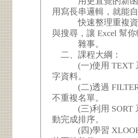
用更直覺的新函數
用寫長串邏輯，就能
快速整理重複資料
與搜尋，讓 Excel 
雜事。
二、課程大綱：
(一)使用 TEXT
字資料。
(二)透過 FILTER
不重複名單。
(三)利用 SORT
動完成排序。
(四)學習 XLOO