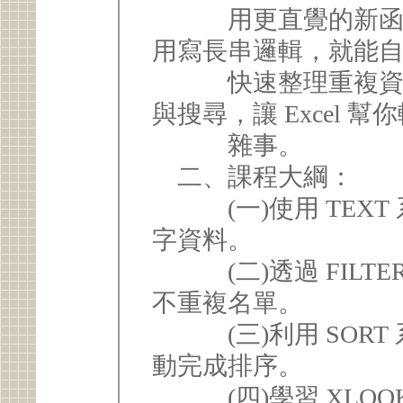
用更直覺的新函數
用寫長串邏輯，就能
快速整理重複資料
與搜尋，讓 Excel 
雜事。
二、課程大綱：
(一)使用 TEXT
字資料。
(二)透過 FILTER
不重複名單。
(三)利用 SORT
動完成排序。
(四)學習 XLOO