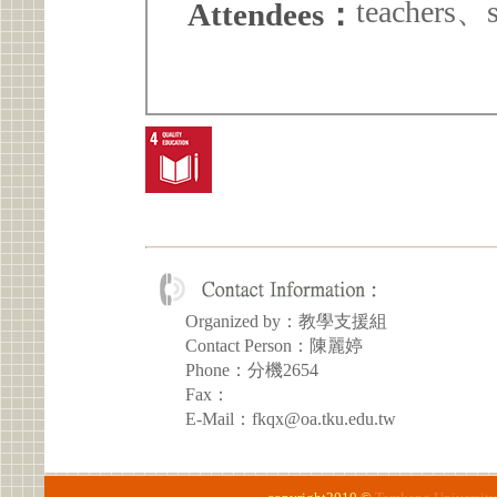
teachers、s
Attendees：
Organized by：教學支援組
Contact Person：陳麗婷
Phone：分機2654
Fax：
E-Mail：fkqx@oa.tku.edu.tw