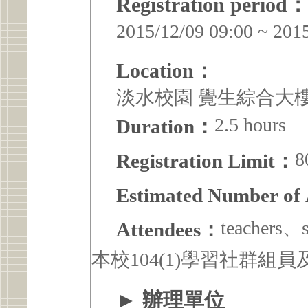
Registration period：
2015/12/09 09:00 ~ 201
Location：
淡水校園 覺生綜合大樓 I
2.5 hours
Duration：
8
Registration Limit：
Estimated Number of
teacher
Attendees：
本校104(1)學習社群組
► 辦理單位