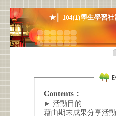
★║ 104(1)學生學
Contents：
► 活動目的
藉由期末成果分享活