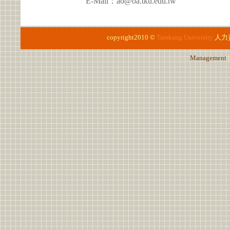
E-Mail：ao@oa.tku.edu.tw
copyright2010 ©
Tamkang University
人力
Management