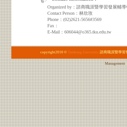
Organized by：諮商職涯暨學習發展輔
Contact Person：林欣玫
Phone：(02)2621-5656#3569
Fax：
E-Mail：606044@o365.tku.edu.tw
copyright2010 ©
Tamkang University
諮商職涯暨學習
Management