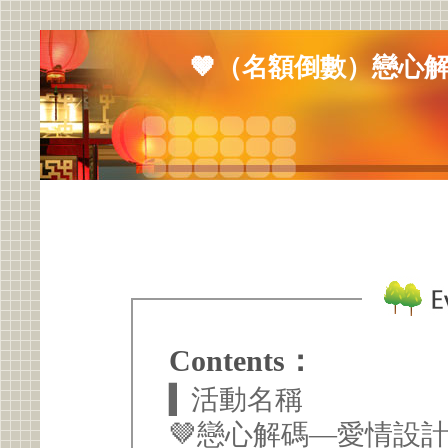
🤎（名額倒數）戀心
Contents：
▍活動名稱
🤎戀心解碼—愛情設