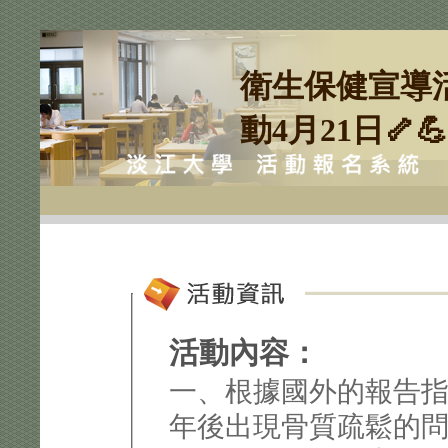
衛生保健宣導活
動4月21日🦴💪
活動內容：
一、根據國外的報告
年後出現骨質疏鬆的