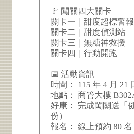
🚩 闖關四大關卡
關卡一｜甜度超標警
關卡二｜甜度偵測站
關卡三｜無糖神救援
關卡四｜行動開跑
📅 活動資訊
時間： 115 年 4 月 21 
地點： 商管大樓 B30
好康： 完成闖關送「健
份）
報名： 線上預約 80 名 