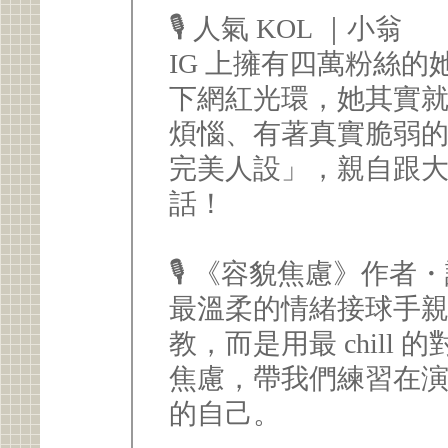
🎙️ 人氣 KOL ｜小翁
IG 上擁有四萬粉絲
下網紅光環，她其實
煩惱、有著真實脆弱
完美人設」，親自跟
話！
🎙️ 《容貌焦慮》作
最溫柔的情緒接球手
教，而是用最 chil
焦慮，帶我們練習在
的自己。