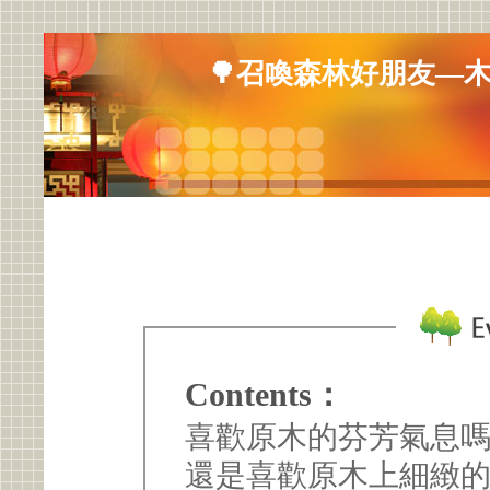
🌳召喚森林好朋友—
Contents：
喜歡原木的芬芳氣息嗎
還是喜歡原木上細緻的