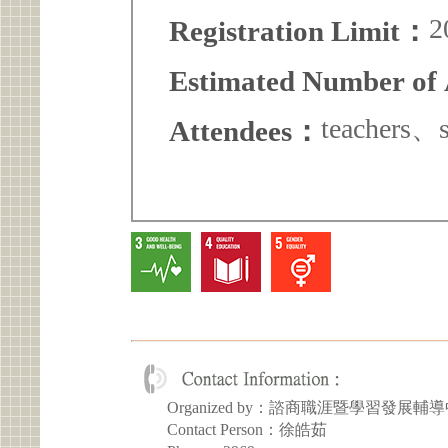
2
Registration Limit：
Estimated Number of
teachers、s
Attendees：
Organized by：諮商職涯暨學習發展輔
Contact Person：徐皓茹