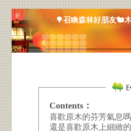
🌳召喚森林好朋友🐿️
Contents：
喜歡原木的芬芳氣息嗎
還是喜歡原木上細緻的