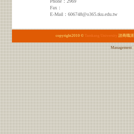
Phone：2969
Fax：
E-Mail：606748@o365.tku.edu.tw
copyright2010 ©
Tamkang University
諮商職涯
Management