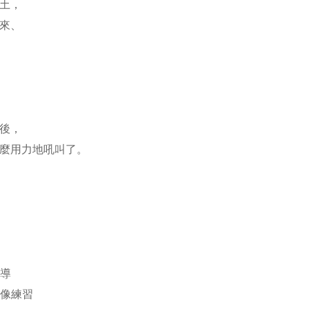
黏土，
出來、
住後，
那麼用力地吼叫了。
引導
想像練習