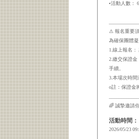
•活動人數：
___________
⚠️ 報名重要
為確保團體凝
1.線上報名
2.繳交保證金：
手續。
3.本場次時
o註：保證金
____________
🌈 誠摯邀
活動時間：
2026/05/23 09: