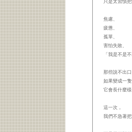
只是太習慣
焦慮、
疲憊、
孤單、
害怕失敗、
「我是不是
那些說不出
如果變成一
它會長什麼
這一次，
我們不急著