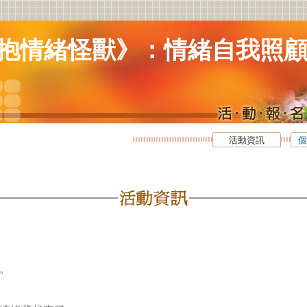
抱情緒怪獸》：情緒自我照
活動資訊
個
事。