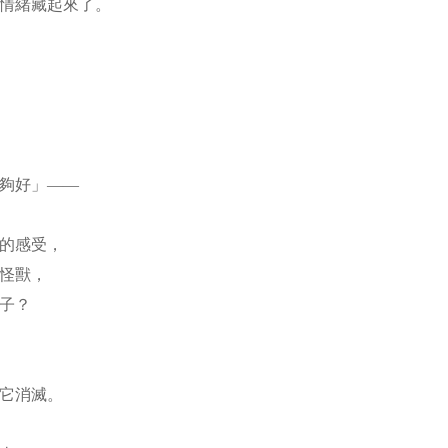
把情緒藏起來了。
不夠好」——
口的感受，
隻怪獸，
樣子？
把它消滅。