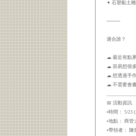
✦ 石塑黏土
⸻
適合誰？
☁ 最近有點
☁ 容易想很
☁ 想透過手
☁ 不需要會
____________
📅 活動資訊
•時間： 5/23 (六
•地點： 商管大
•帶領者： 