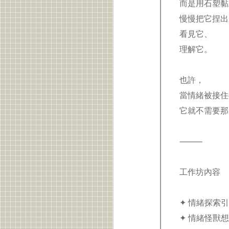
而是用石塑
慢慢把它捏
看見它、
理解它。
也許，
當情緒被接
它就不需要
⸻
工作坊內容
✦ 情緒探索
✦ 情緒怪獸