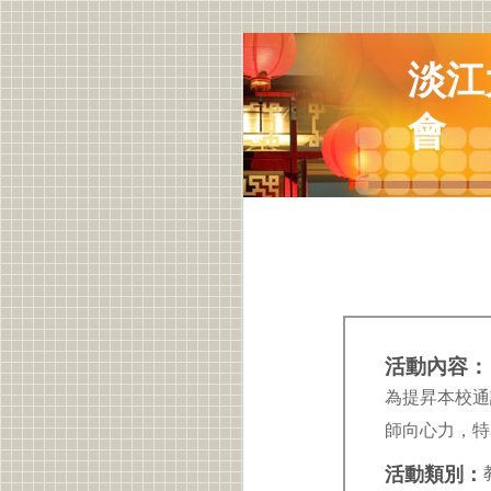
淡江
會
活動內容：
為提昇本校通
師向心力，特
活動類別：