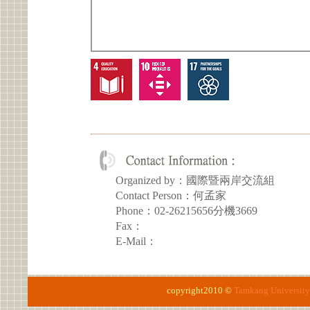
Organized by：國際暨兩岸交流組
Contact Person：何孟家
Phone：02-26215656分機3669
Fax：
E-Mail：
copyright2010 ©
Tamkang University