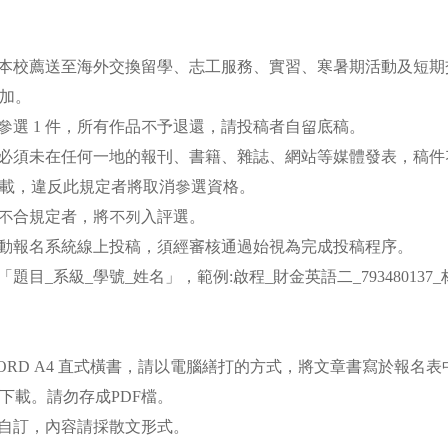
經由本校薦送至海外交換留學、志工服務、實習、寒暑期活動及短
參加。
至多參選 1 件，所有作品不予退還，請投稿者自留底稿。
作品必須未在任何一地的報刊、書籍、雜誌、網站等媒體發表，稿
載，違反此規定者將取消參選資格。
字數不合規定者，將不列入評選。
採活動報名系統線上投稿，須經審核通過始視為完成投稿程序。
用「題目_系級_學號_姓名」，範例:啟程_財金英語二_793480137
S WORD A4 直式橫書，請以電腦繕打的方式，將文章書寫於報名
下載。請勿存成PDF檔。
題目自訂，內容請採散文形式。