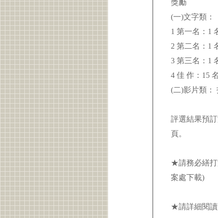
獎勵
(一)文字類：
1 第一名：1
2 第二名：1
3 第三名：1
4 佳 作：1
(二)影片類：
評選結果預訂於
頁。
★請務必繕打
案處下載)
★請詳細閱讀