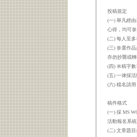
投稿規定
(一) 舉凡
心得，均可
(二) 每人
(三) 參選
亦勿抄襲或轉
(四) 來稿
(五) 一律
(六) 檔名請
稿件格式
(一) 採 M
活動報名系統
(二) 文章