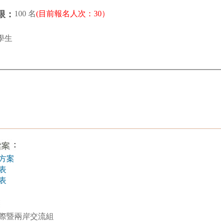
100 名
(目前報名人次：30）
限：
學生
方案
表
表
際暨兩岸交流組