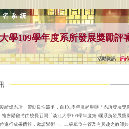
大學109學年度系所發展獎勵評
活動資訊
勵績優系所，帶動良性競爭，自101學年度起舉辦「系所發展獎
。複審階段將由校長召開「淡江大學109學年度第9屆系所發展獎
位進行成果簡報，邀請學術一、二級單位主管及有興趣之教師共