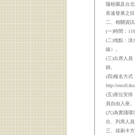
陽校園及台北
長遠發展之
二、相關資
(一)時間：1
(二)地點：
線）。
(三)出席人
師。
(四)報名方
http://enro
(五)座位安
員自由入座
(六)為實踐
出、列席人
三、採刷卡方