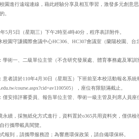
校園進行遠端連線，藉此經驗分享及相互學習，激發多元創意思
目的。
訊
10年5月5日（星期三）下午2時至4時40分，程序表詳附件。
淡水校園守謙國際會議中心HC306、HC307會議室（蘭陽校園、
員：學術一、二級單位主管（不含研究發展處、體育事務處及軍訓
式：意者請於110年4月30日（星期五）下班前至本校活動報名系
ll.tku.edu.tw/course.aspx?cid=av1100505），座位有限額滿截止。
排：僅安排評審委員、報告單位主管、學術一級主管及列席人員座
。
環境永續，採無紙化方式進行，資料置於o365共用資料夾，僅供
員自行攜帶載具閱覽。
式報到，請攜帶服務證；為響應環保政策，請自備環保杯。