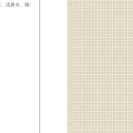
、流鼻水、嗅/