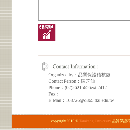
Organized by：品質保證稽核處
Contact Person：陳芝仙
Phone：(02)26215656ext.2412
Fax：
E-Mail：108726@o365.tku.edu.tw
copyright2010 ©
Tamkang University
品質保證