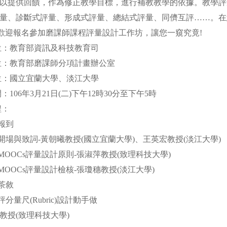
以提供回饋，作為修正教學目標，進行補教教學的依據。教學評
量、診斷式評量、形成式評量、總結式評量、同儕互評……。在
 歡迎報名參加磨課師課程評量設計工作坊，讓您一窺究竟!
位：教育部資訊及科技教育司
位：教育部磨課師分項計畫辦公室
位：國立宜蘭大學、淡江大學
：106年3月21日(二)下午12時30分至下午5時
議程：
0 報到
3:00 開場與致詞-黃朝曦教授(國立宜蘭大學)、王英宏教授(淡江大學)
:00 MOOCs評量設計原則-張淑萍教授(致理科技大學)
:00 MOOCs評量設計檢核-張瓊穗教授(淡江大學)
5 茶敘
00 評分量尺(Rubric)設計動手做
教授(致理科技大學)