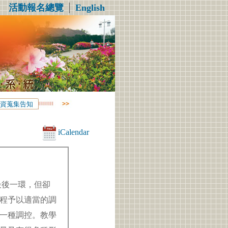
活動報名總覽
│
English
資蒐集告知
iCalendar
最後一環，但卻
程予以適當的調
一種調控。教學