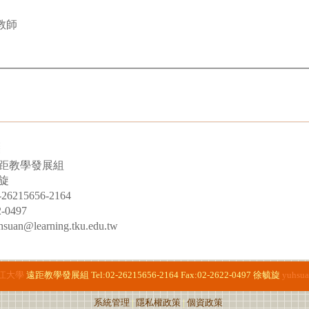
教師
距教學發展組
旋
215656-2164
-0497
n@learning.tku.edu.tw
江大學
遠距教學發展組
Tel:02-26215656-2164
Fax:02-2622-0497
徐毓旋
yuhsua
系統管理
|
隱私權政策
|
個資政策