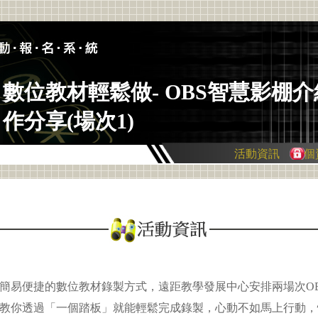
數位教材輕鬆做- OBS智慧影棚
作分享(場次1)
活動資訊
個
簡易便捷的數位教材錄製方式，遠距教學發展中心安排兩場次O
教你透過「一個踏板」就能輕鬆完成錄製，心動不如馬上行動，