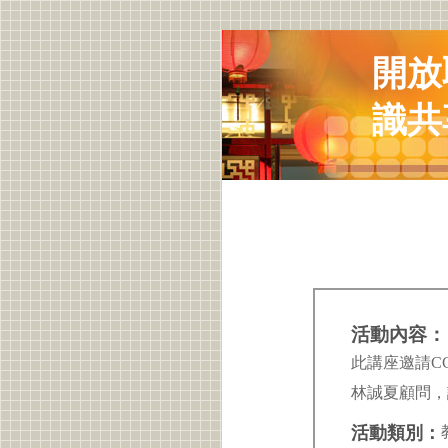
開放
識共
活動內容：
此講座邀請CC 
林誠夏顧問，講
活動類別：