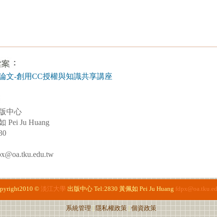
論文-創用CC授權與知識共享講座
版中心
ei Ju Huang
30
oa.tku.edu.tw
pyright2010 ©
淡江大學
出版中心
Tel:2830
黃佩如 Pei Ju Huang
fdpx@oa.tku.ed
系統管理
|
隱私權政策
|
個資政策