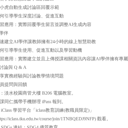
自動生成討論區回覆示範
導學生深度討論、促進互動
用：實際回覆學生留言並調整AI生成內容
慧學伴
立AI學伴讓教師擁有24小時的線上智慧助教
導學生使用、促進互動以及學習動機
用：實際建立並且上傳授課相關資訊內容讓AI學伴擁有專
論與 Q & A
務經驗與討論教學情境問題
提問與回饋
：淡水校園商管大樓 B206 電腦教室。
同仁攜帶手機辦理 iPass 報到。
Class 學習平台「iclass教育訓練(教職員限定)」
/iclass.tku.edu.tw/course/join/1TNBQEDJ9NFP) 觀看。
SDGs 連結：SDG4 優質教育。