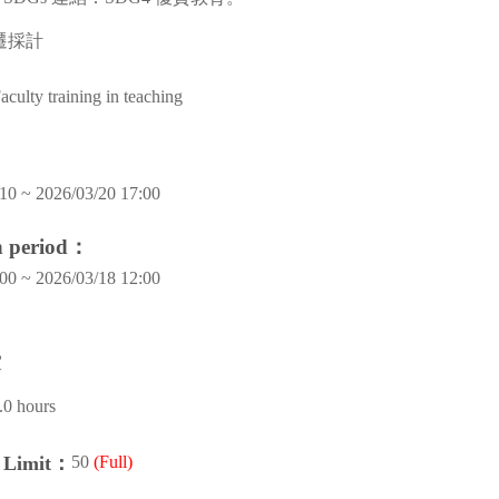
遷採計
aculty training in teaching
10 ~ 2026/03/20 17:00
on period：
00 ~ 2026/03/18 12:00
室
.0 hours
50
(Full)
n Limit：