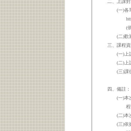
二、上課對
(一)各單位
https://r
(依資訊安
(二)歡迎
三、課程資
(一)上課時間：
(二)上課
(三)課後測
完
四、備註
(一)本次
程研習填報上傳研
(二)本次課
(三)依據