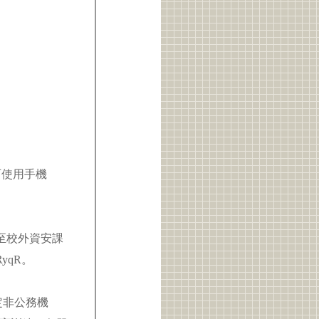
：
可使用手機
至校外資安課
RyqR。
。
定非公務機