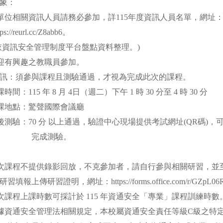
象：
相關資訊人員請務必參加，詳115年度資訊人員名單，網址
eurl.cc/Z8abb6。
全管理制度平台盤點資料整理。)
有興趣之教職員參加。
訊：須參與課程且測驗通過，才視為完成此次的課程。
115 年 8 月 4日（週二）下午 1 時 30 分至 4 時 30 分
地點：驚聲國際會議廳
驗：70 分 以上通過，驗證中心現場提供考試網址(QR碼)，
成測驗。
：
課程不提供錄影回放，不克參加者，請自行參與相關研習，並
習證明，網址：https://forms.office.com/r/GZpL06
程上課時數可採計於 115 年資通安全「專業」課程訓練時數
資通安全管理法相關規定，本校屬資通安全責任等級C級之特