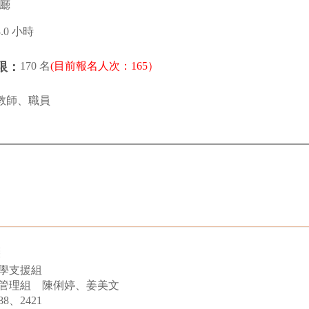
廳
3.0 小時
170 名
(目前報名人次：165）
限：
教師、職員
學支援組
管理組 陳俐婷、姜美文
8、2421