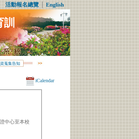
活動報名總覽
│
English
育訓
資蒐集告知
iCalendar
證中心至本校