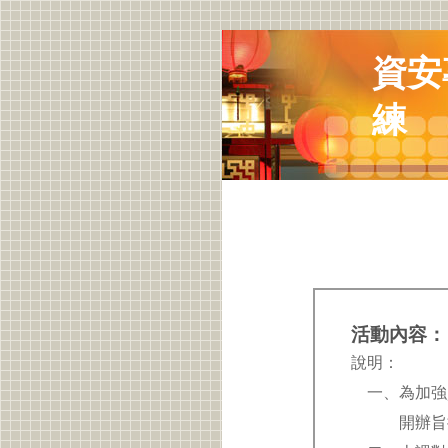
資安
練
活動內容：
說明：
一、為加強
開辦旨揭