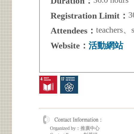
Duration：
3
Registration Limit：
teachers、
Attendees：
Website：
活動網站
Organized by：推廣中心