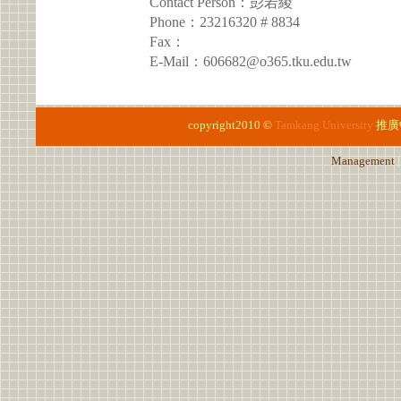
Contact Person：彭若綾
Phone：23216320 # 8834
Fax：
E-Mail：606682@o365.tku.edu.tw
copyright2010 ©
Tamkang University
推廣
Management