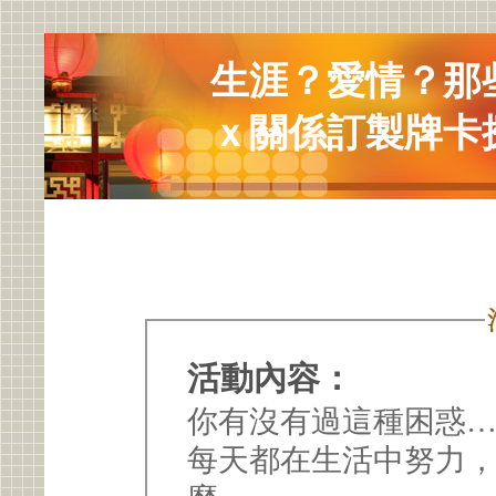
生涯？愛情？那
ｘ關係訂製牌卡
活動內容：
你有沒有過這種困惑
每天都在生活中努力