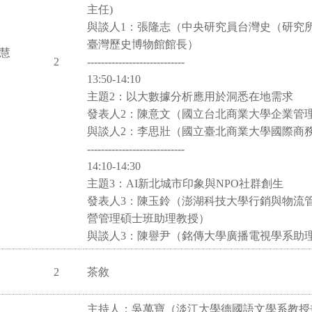
主任)
與談人1：張隆志（中央研究員台灣史（研究
臺灣歷史博物館館長）
智慧
2
----------------------------
13:50-14:10
主題2：以大數據分析應用於洞悉在地需求
發表人2：陳意文（國立台北商業大學企業管
與談人2：李思壯（國立臺北商業大學國際商
----------------------------
14:10-14:30
主題3：AI新北城市印象與NPO社群創生
發表人3：陳玉鈴（澎湖科技大學行銷與物流
營管理碩士班助理教授）
與談人3：陳譽尹（銘傳大學廣播電視學系助
2
茶敘
主持人：吳萬寶（淡江大學德國語文學系教授