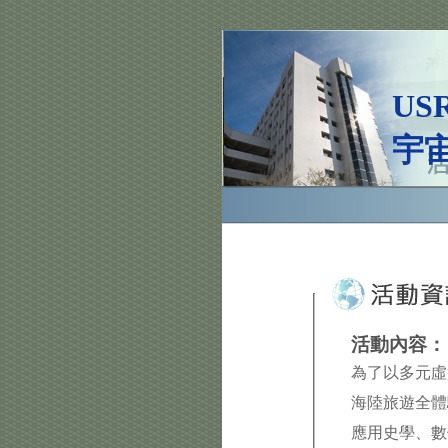
U
宇
活動內容：
為了以多元虛
海陸旅遊全體
應用史學、數