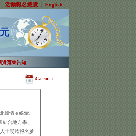
活動報名總覽
│
English
到元
個資蒐集告知
iCalendar
淡北風情ｅ線牽、
表結合地方學、
界人士踴躍報名參