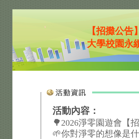
【招攤公告】
大學校園永
活動內容：
🌳2026淨零園遊會【招攤
🌱你對淨零的想像是