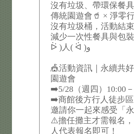
沒有垃圾、帶環保餐
傳統園遊會🥤 × 淨零
沒有垃圾桶，活動結束
減少一次性餐具與包裝
ᐖ )人( ᐛ )و
🎪活動資訊｜永續共好
園遊會
➡️5/28（週四）10:00－
➡️商館後方行人徒步
邀請你一起來感受「
⚠️擔任攤主才需報名
人代表報名即可！