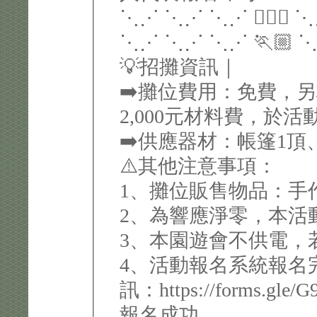
⋱⋰ ⋱⋰ ⋱⋰ 🏃🏻‍♀️
⋱⋰ ⋱⋰ ⋱⋰ 🏃🏼 
💡招攤資訊｜
➡️攤位費用：免費，
2,000元材料費，於
➡️供應器材：帳篷1頂
⚠️其他注意事項：
1、攤位販售物品：手
2、為響應淨零，本活
3、本園遊會不供電，
4、活動報名系統報名
訊：https://forms.g
報名成功。