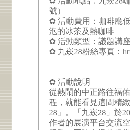
✿ 活動地點：九崁28
號）
✿ 活動費用：咖啡廳低
泡的冰茶及熱咖啡
✿ 活動類型：議題講
✿ 九崁28粉絲專頁：https:/
✿ 活動說明
從熱鬧的中正路往福佑
程，就能看見這間精
28」。「九崁28」於
作者的展演平台交流