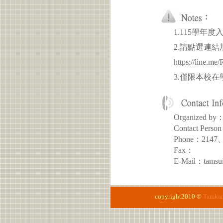
1.115學
2.請點選連
https://lin
3.僅限本校
Organize
Contact P
Phone：2147
Fax：
E-Mail：tamsui
copyright2010 ©
Tamkan