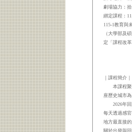
劇場協力：拾
綁定課程：1
115-1教
（大學部及碩
定「課程改革
｜課程簡介
本課程聚焦於
座歷史城市為
2026年回
每天透過感官
地方最直接的
關於出發與