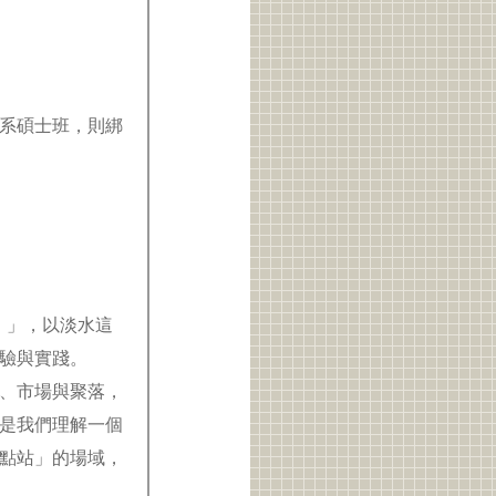
系碩士班，則綁
g）」，以淡水這
實驗與實踐。
、市場與聚落，
是我們理解一個
點站」的場域，