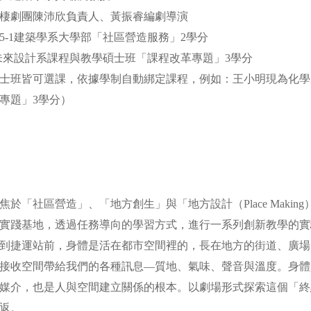
棲劇團陳沛欣負責人、黃振睿編劇導演
15-1建築學系大學部「社區營造服務」2學分
育與未來設計系課程與教學碩士班「課程改革專題」3學分
士班皆可選課，依據學制自動綁定課程，例如：王小明現為化學
專題」3學分）
｜
「社區營造」、「地方創生」與「地方設計（Place Makin
實踐基地，透過任務導向的學習方式，進行一系列創新教學的
到捷運站前，身體是活在都市空間裡的，長在地方的街道、廣場
接收空間帶給我們的各種訊息—質地、氣味、聲音與溫度。身體
媒介，也是人與空間建立關係的根本。以劇場形式探索這個「終
回返。