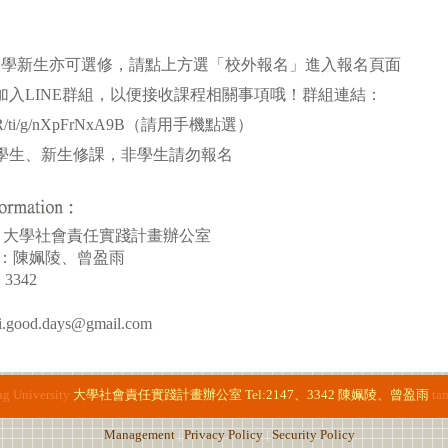
年度入學新生亦可選修，請點上方選「校外報名」進入報名頁面
結加入LINE群組，以便接收課程相關事項哦！群組連結：
e.me/R/ti/g/nXpFrNxA9B（請用手機點選）
在學生、新生修課，非學生請勿報名
d by：大學社會責任實踐計畫辦公室
erson：陳姵陵、曾盈雨
、3342
.good.days@gmail.com
g University
大學社會責任實踐計畫辦公室
Tel:2147、3342
陳姵陵、曾盈雨
ta
Management
|
Privacy Policy
|
Security Policy