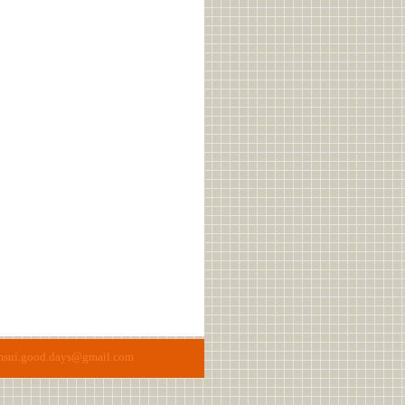
msui.good.days@gmail.com