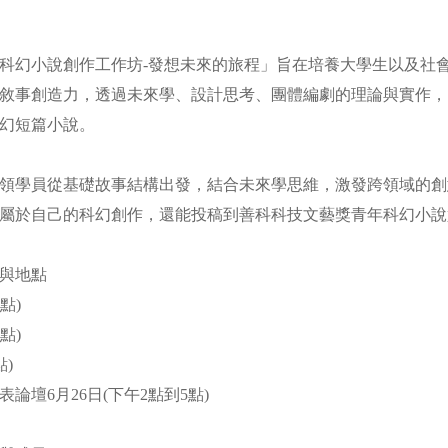
紹
科幻小說創作工作坊-發想未來的旅程」旨在培養大學生以及社
敘事創造力，透過未來學、設計思考、團體編劇的理論與實作，
科幻短篇小說。
領學員從基礎故事結構出發，結合未來學思維，激發跨領域的創
屬於自己的科幻創作，還能投稿到善科科技文藝獎青年科幻小
間與地點
7點)
7點)
點)
論壇6月26日(下午2點到5點)