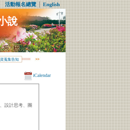
活動報名總覽
│
English
小說
資蒐集告知
iCalendar
、設計思考、團