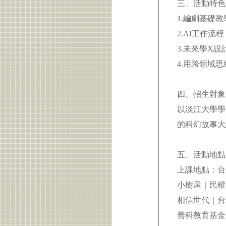
三、活動特
1.編劇基礎
2.AI工作流程
3.未來學X
4.用跨領域
四、招生對
以淡江大學學
的科幻故事大綱
五、活動地
上課地點：
小樹屋｜民
相信世代｜台
善科教育基金