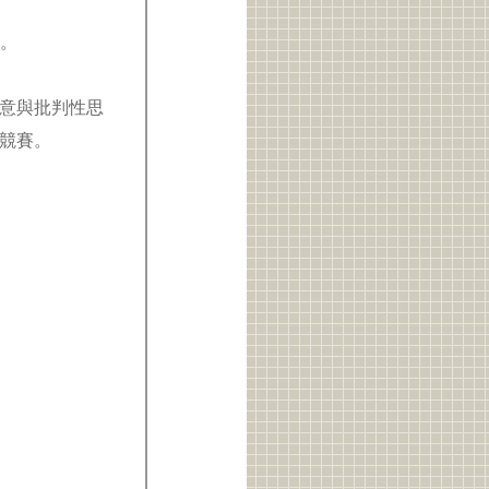
準。
意與批判性思
競賽。