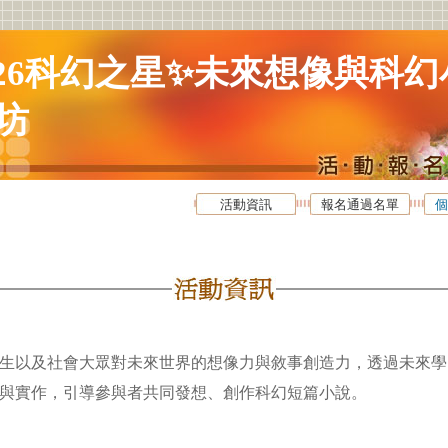
026科幻之星✨未來想像與科幻
坊
活動資訊
報名通過名單
個
生以及社會大眾對未來世界的想像力與敘事創造力，透過未來學
與實作，引導參與者共同發想、創作科幻短篇小說。