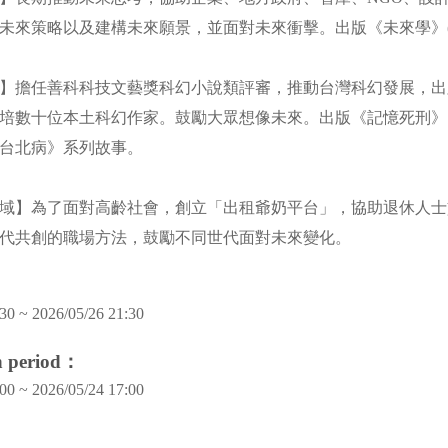
未來策略以及建構未來願景，並面對未來衝擊。出版《未來學》(2
】擔任善科科技文藝獎科幻小說類評審，推動台灣科幻發展，出
培數十位本土科幻作家。鼓勵大眾想像未來。出版《記憶死刑》
70台北病》系列故事。
域】為了面對高齡社會，創立「出租爺奶平台」，協助退休人士
代共創的職場方法，鼓勵不同世代面對未來變化。
30 ~ 2026/05/26 21:30
on period：
00 ~ 2026/05/24 17:00