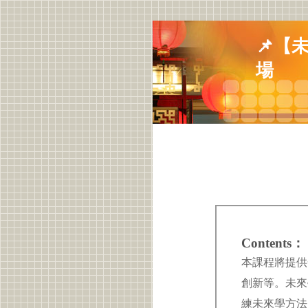
📌【
場
Contents：
本課程將提供
創新等。未來
練未來學方法