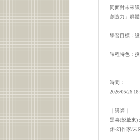
同面對未來議
創造力」群
學習目標：設
課程特色：授
時間：
｜講師｜
黑喜(彭啟東
(科幻作家/未