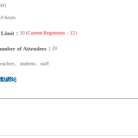
01
.0 hours
20
(Current Registrants：12）
n Limit：
20
Number of Attendees：
teachers、students、staff
動網站