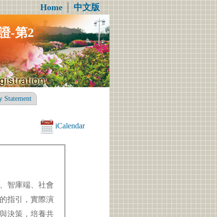
Home
│
中文版
-第2
y Statement
iCalendar
、智庫端、社會
的指引，實際演
與決策，培養共