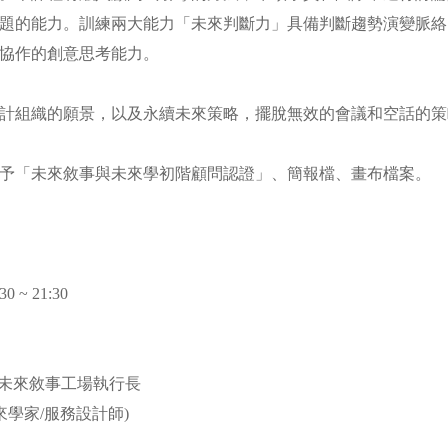
題的能力。訓練兩大能力「未來判斷力」具備判斷趨勢演變脈絡
體協作的創意思考能力。
計組織的願景，以及永續未來策略，擺脫無效的會議和空話的
予「未來敘事與未來學初階顧問認證」、簡報檔、畫布檔案。
2026/05/26 18:30 ~ 21:30
) 未來敘事工場執行長
來學家/服務設計師)