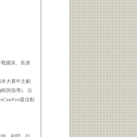
設計戰國策、長庚
劇本大賽中文劇
輯與指導)、法
ineFest最佳動
計師、顧問、行