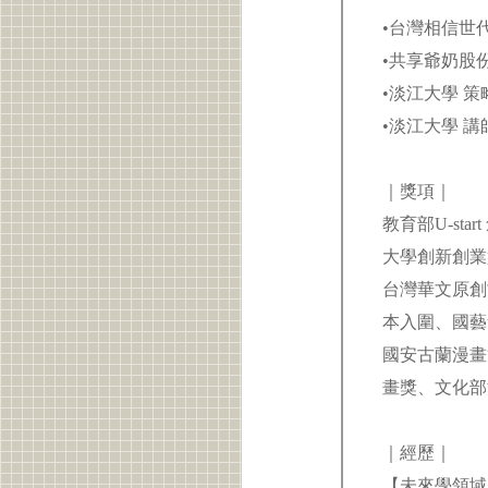
•台灣相信世
•共享爺奶股
•淡江大學 
•淡江大學 講
｜獎項｜
教育部U-st
大學創新創業
台灣華文原創
本入圍、國藝
國安古蘭漫畫節
畫獎、文化
｜經歷｜
【未來學領域