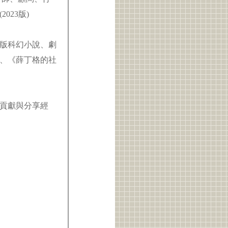
023版)
版科幻小說、劇
、《薛丁格的社
貢獻與分享經