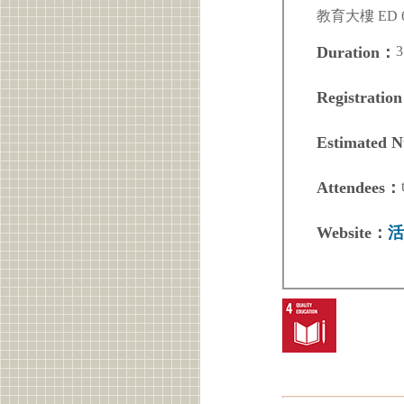
教育大樓 ED 6
3
Duration：
Registratio
Estimated 
Attendees：
Website：
活