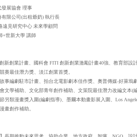
代發展協會 理事
份有限公司(出租爺奶) 執行長
策略遠見研究中心 未來學顧問
師+世新大學 講師
art 創新創業計畫、國科會 FITI 創新創業激勵計畫40強、教育部
競賽最佳潛力獎、淡江創業首獎。
故事編劇駐市計畫、拍台北電影劇本佳作獎、奧普傳媒-好萊塢
會文學補助、文化部青年創作補助、文策院最佳潛力改編文本(編
另類漫畫獎入圍(編劇指導)、墨爾本動畫影展入圍、Los AngelesC
部漫畫創作補助。
】長期推動未來思考，協助企業、地方政府、智庫、NGO、設