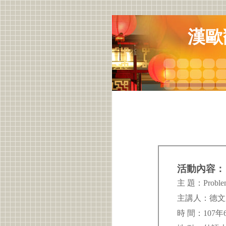
漢歐
活動內容：
主 題：Probl
主講人：德
時 間：107年