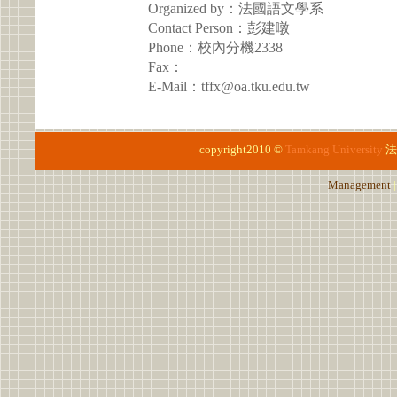
Organized by：法國語文學系
Contact Person：彭建暾
Phone：校內分機2338
Fax：
E-Mail：tffx@oa.tku.edu.tw
copyright2010 ©
Tamkang University
法
Management