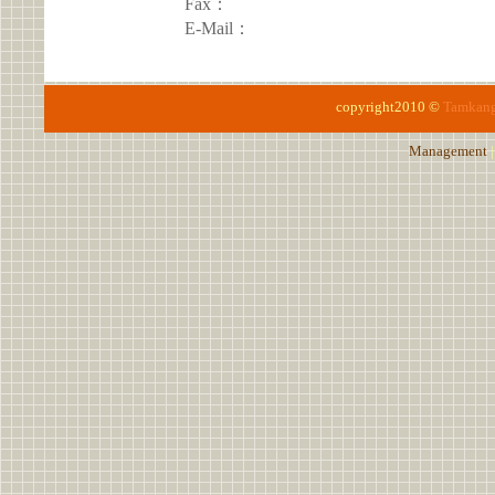
Fax：
E-Mail：
copyright2010 ©
Tamkang
Management