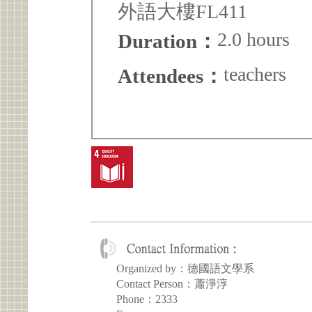
外語大樓FL411
2.0 hours
Duration：
teachers
Attendees：
Organized by：德國語文學系
Contact Person：蕭淨淳
Phone：2333