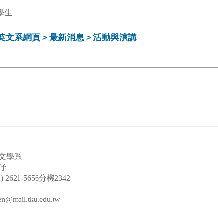
學生
英文系網頁＞最新消息＞活動與演講
文學系
伃
2621-5656分機2342
mail.tku.edu.tw