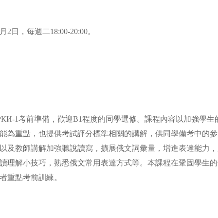
月2日，每週二18:00-20:00。
。
РКИ-1考前準備，歡迎B1程度的同學選修。課程內容以加強學
能為重點，也提供考試評分標準相關的講解，供同學備考中的參
以及教師講解加強聽說讀寫，擴展俄文詞彙量，增進表達能力，
讀理解小技巧，熟悉俄文常用表達方式等。本課程在鞏固學生的
習者重點考前訓練。