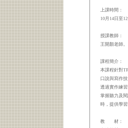
上課時間：
10月14日至12
授課教師：
王開顏老師
課程簡介：
本課程針對Т
口說與寫作技
透過實作練習
掌握聽力及閱
時，提供學
教 材：