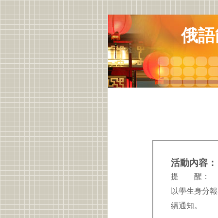
俄語
活動內容：
提 醒：
以學生身分報
續通知。