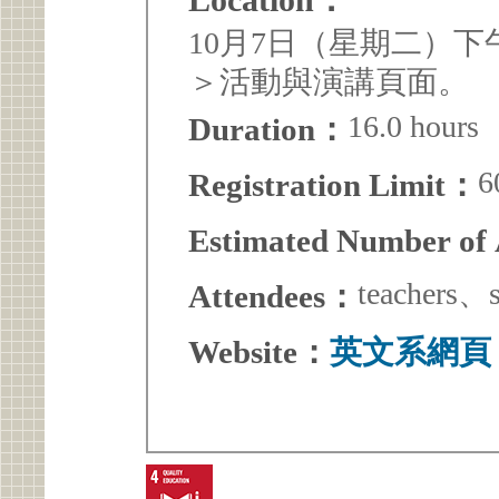
10月7日（星期二）
＞活動與演講頁面。
16.0 hours
Duration：
6
Registration Limit：
Estimated Number of
teachers、s
Attendees：
Website：
英文系網頁