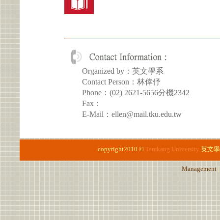
Organized by：英文學系
Contact Person：林倖伃
Phone：(02) 2621-5656分機2342
Fax：
E-Mail：ellen@mail.tku.edu.tw
copyright2010 ©
Tamkang University
英文學
Management